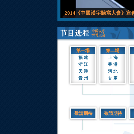
2014《中國漢字聽寫大會》
第一場
第二場
福 建
上 海
浙 江
香 港
天 津
河 北
貴 州
甘 肅
敬請期待
敬請期待