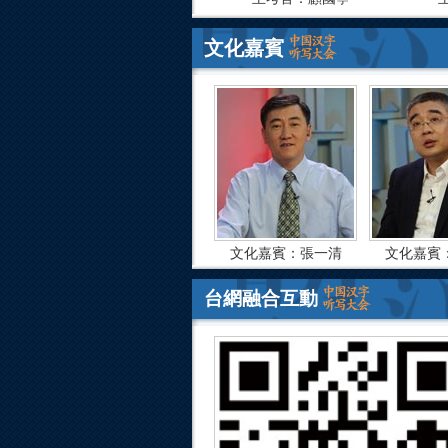
文化嘉賓
文化嘉賓：張一清
文化嘉賓
台網融合互動