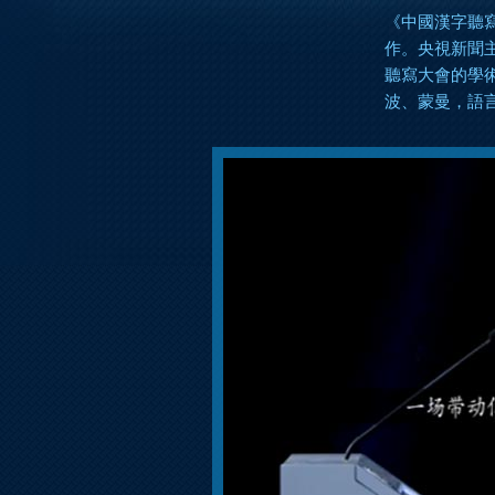
《中國漢字聽
作。央視新聞
聽寫大會的學
波、蒙曼，語