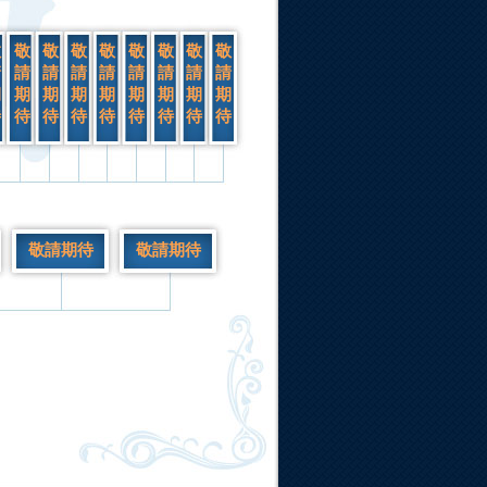
敬
敬
敬
敬
敬
敬
敬
敬
敬
請
請
請
請
請
請
請
請
請
期
期
期
期
期
期
期
期
期
待
待
待
待
待
待
待
待
待
敬請期待
敬請期待