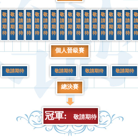
敬
敬
敬
敬
敬
敬
敬
敬
敬
敬
敬
敬
敬
敬
敬
敬
請
請
請
請
請
請
請
請
請
請
請
請
請
請
請
請
期
期
期
期
期
期
期
期
期
期
期
期
期
期
期
期
待
待
待
待
待
待
待
待
待
待
待
待
待
待
待
待
個人晉級賽
敬請期待
敬請期待
敬請期待
敬請期待
總決賽
冠軍:
敬請期待