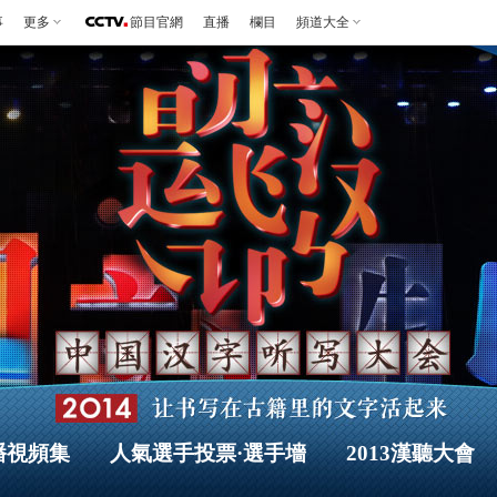
事
更多
節目官網
直播
欄目
頻道大全
播視頻集
人氣選手投票·選手墻
2013漢聽大會