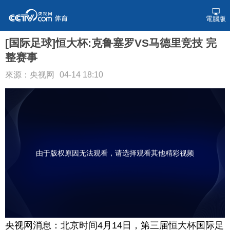
電腦版
[国际足球]恒大杯:克鲁塞罗VS马德里竞技 完
整赛事
來源：央视网
04-14 18:10
由于版权原因无法观看，请选择观看其他精彩视频
央视网消息：北京时间4月14日，第三届恒大杯国际足