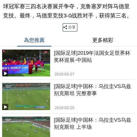
球冠军赛三四名决赛展开争夺，克鲁塞罗对阵马德里
竞技。最终，马德里竞技3-0战胜对手，获得第三名。
分享
為您推薦
更多精彩
[国际足球]2019年法国女足世界杯
奖杯巡展-中国站
2019-03-27
[国际足球]中国杯：乌拉圭VS乌兹
别克斯坦 完整赛事
2019-03-25
[国际足球]中国杯：乌拉圭VS乌兹
别克斯坦 上半场