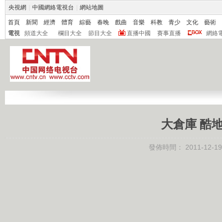
央視網
|
中國網絡電視台
|
網站地圖
首頁
新聞
經濟
體育
綜藝
春晚
戲曲
音樂
科教
青少
文化
藝術
電視
頻道大全
欄目大全
節目大全
直播中國
賽事直播
網絡
大倉庫 酷地圖
發佈時間：
2011-12-19