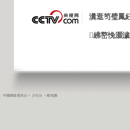
瀵逛笉璧鳳
紼嶅悗灝濊瘯
中國網絡電視台
>
少兒台
>
酷地圖