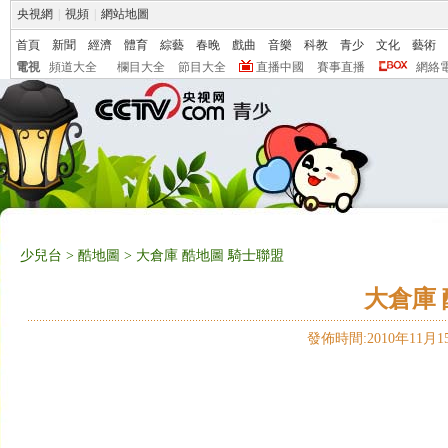
央視網
|
視頻
|
網站地圖
首頁
新聞
經濟
體育
綜藝
春晚
戲曲
音樂
科教
青少
文化
藝術
電視
頻道大全
欄目大全
節目大全
直播中國
賽事直播
網絡
少兒台
>
酷地圖
> 大倉庫 酷地圖 騎士聯盟
大倉庫 
發佈時間:2010年11月15日