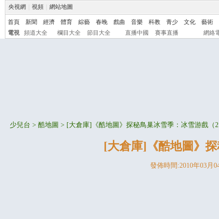
央視網
|
視頻
|
網站地圖
首頁
新聞
經濟
體育
綜藝
春晚
戲曲
音樂
科教
青少
文化
藝術
電視
頻道大全
欄目大全
節目大全
直播中國
賽事直播
網絡
少兒台
>
酷地圖
> [大倉庫]《酷地圖》探秘鳥巢冰雪季：冰雪游戲（
[大倉庫]《酷地圖》
發佈時間:2010年03月04日