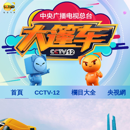
首頁
CCTV-12
欄目大全
央視網