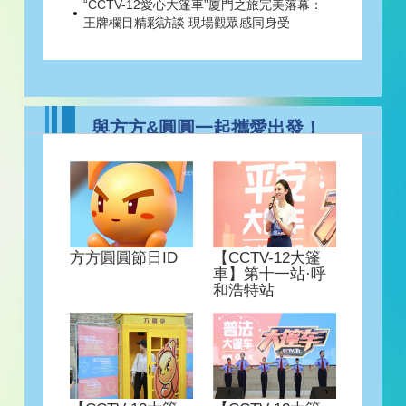
王牌欄目精彩訪談 現場觀眾感同身受
“CCTV-12普法大篷車”駛入杭州 觀眾不懼炎
熱積極參與
“CCTV-12平安大篷車”之合肥行：現場互動
頻繁 氣氛熱烈
六朝古都江蘇南京順利舉辦“CCTV-12大篷車
與方方&圓圓一起攜愛出發！
地面推廣活動”群眾熱情參與 反響熱烈
“CCTV-12大篷車”走進首站山東 精彩內容等
你解鎖
“CCTV-12媒體與企業社會責任高峰論壇”山
東濟南站圓滿落幕
【約一波】CCTV-12方方&圓圓三里屯首次
亮相，我們萌着呢！
愛心凝聚力量，與方方&圓圓一起攜愛出
方方圓圓節日ID
【CCTV-12大篷
發！
車】第十一站·呼
央視首個頻道卡通品牌形象方方圓圓進校園
和浩特站
“CCTV-12平安大篷車”駛入呼和浩特 盡享塞
外風情
“CCTV-12愛心大篷車”駛進西安 邂逅魅力古
都
“CCTV-12普法大篷車”重慶之旅 感受巴渝文
化