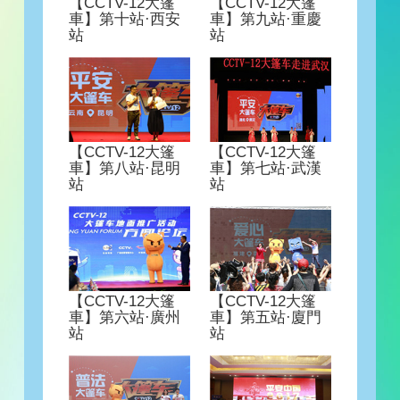
【CCTV-12大篷
【CCTV-12大篷
“CCTV-12平安大篷車”與您相約春城昆明
車】第十站·西安
車】第九站·重慶
“CCTV-12平安大篷車”武漢一日行 有你才精
站
站
彩
“CCTV-12愛心大篷車”廣州站圓滿結束：慈
善公益盛宴 現場氣氛熱烈
“CCTV-12愛心大篷車”廈門之旅完美落幕：
王牌欄目精彩訪談 現場觀眾感同身受
“CCTV-12普法大篷車”駛入杭州 觀眾不懼炎
【CCTV-12大篷
【CCTV-12大篷
熱積極參與
車】第八站·昆明
車】第七站·武漢
“CCTV-12平安大篷車”之合肥行：現場互動
站
站
頻繁 氣氛熱烈
六朝古都江蘇南京順利舉辦“CCTV-12大篷車
地面推廣活動”群眾熱情參與 反響熱烈
“CCTV-12大篷車”走進首站山東 精彩內容等
你解鎖
“CCTV-12媒體與企業社會責任高峰論壇”山
東濟南站圓滿落幕
【CCTV-12大篷
【CCTV-12大篷
【約一波】CCTV-12方方&圓圓三里屯首次
車】第六站·廣州
車】第五站·廈門
亮相，我們萌着呢！
站
站
愛心凝聚力量，與方方&圓圓一起攜愛出
發！