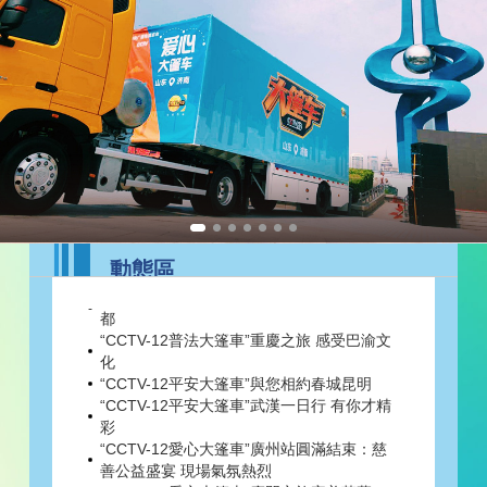
央視首個頻道卡通品牌形象方方圓圓進校園
“CCTV-12平安大篷車”駛入呼和浩特 盡享塞
動態區
外風情
“CCTV-12愛心大篷車”駛進西安 邂逅魅力古
都
“CCTV-12普法大篷車”重慶之旅 感受巴渝文
化
“CCTV-12平安大篷車”與您相約春城昆明
“CCTV-12平安大篷車”武漢一日行 有你才精
彩
“CCTV-12愛心大篷車”廣州站圓滿結束：慈
善公益盛宴 現場氣氛熱烈
“CCTV-12愛心大篷車”廈門之旅完美落幕：