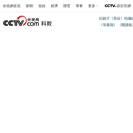
央視網首頁
新聞
視頻
經濟
體育
軍事
更多
節目官網
紀錄片《長征》拍攝
《等着我》
《開講啦