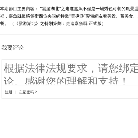
本期節目主要內容： “雲游湖北”之走進嘉魚不僅是一場秀色可餐的風
裡，嘉魚縣長將領銜四位央視網特邀“雲導游”帶領網友看美景、嘗美食、
餐。 （《雲游湖北》之特別策劃：走進嘉魚縣 正式版）