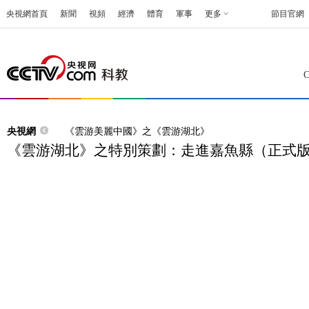
央視網首頁
新聞
視頻
經濟
體育
軍事
更多
節目官網
央視網
《雲游美麗中國》之《雲游湖北》
《雲游湖北》之特別策劃：走進嘉魚縣（正式