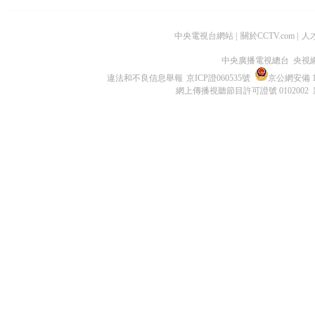
中央電視台網站
|
關於CCTV.com
|
人
中央廣播電視總台 央視
違法和不良信息舉報
京ICP證060535號
京公網安備 11
網上傳播視聽節目許可證號 0102002