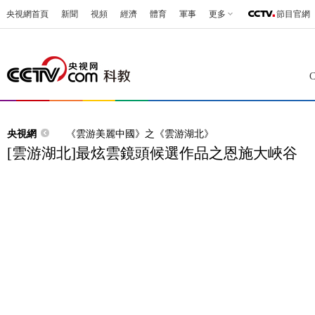
央視網首頁
新聞
視頻
經濟
體育
軍事
更多
節目官網
央視網
《雲游美麗中國》之《雲游湖北》
[雲游湖北]最炫雲鏡頭候選作品之恩施大峽谷