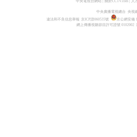
中央電視台網站
|
關於CCTV.com
|
人
中央廣播電視總台 央視
違法和不良信息舉報
京ICP證060535號
京公網安備 11
網上傳播視聽節目許可證號 0102002