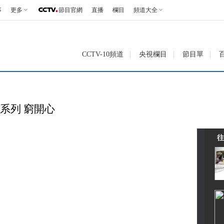
事
更多
節目官網
直播
欄目
頻道大全
CCTV-10頻道
央視欄目
節目單
十年系列 窮開心
往