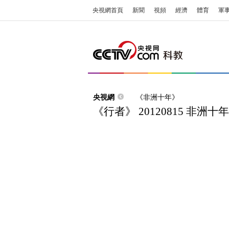
央視網首頁
新聞
視頻
經濟
體育
軍
央視網
《非洲十年》
《行者》 20120815 非洲