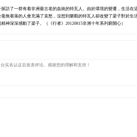
子探訪了一群有着非洲最古老的血統的特瓦人。由於環境的變遷，生活在
食毫無着落的人會充滿了哀愁，沒想到樂觀的特瓦人卻改變了梁子對於生活
神深深感動了梁子。（《行者》20120815非洲十年系列窮開心）