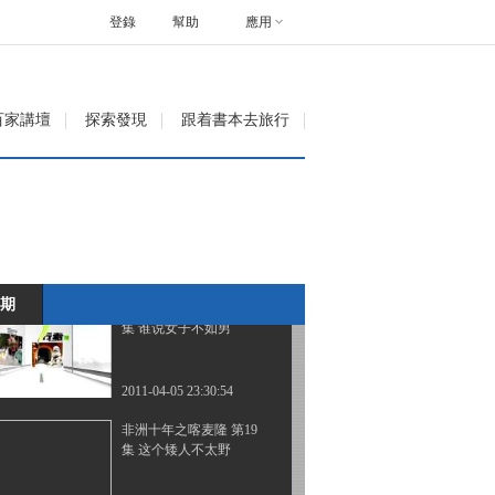
登錄
幫助
應用
2011-03-31 01:53:44
非洲十年之厄立特里亚
第18集 山羊开泰
百家講壇
探索發現
跟着書本去旅行
2011-03-31 23:40:47
非洲十年之喀麦隆 第二
十集 雨林深处有高人
2011-04-04 23:42:46
期
非洲十年之喀麦隆 第21
集 谁说女子不如男
2011-04-05 23:30:54
非洲十年之喀麦隆 第19
集 这个矮人不太野