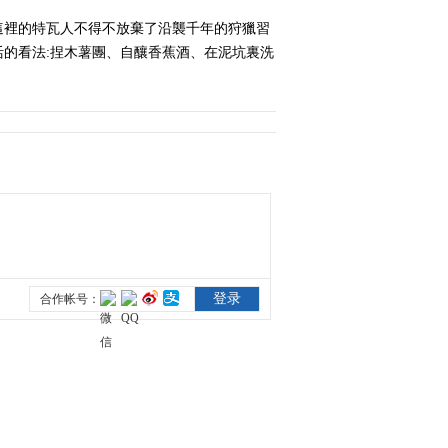
這裡的特瓦人不得不放棄了沿襲千年的狩獵習
的看法:捏木薯團、自釀香蕉酒、在泥坑裏洗