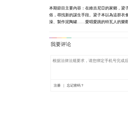
本期節目主要內容：在維吉尼亞的家鄉，梁
俗，尋找新的謀生手段。梁子本以為這群衣
澡、製作泥陶罐……愛唱愛跳的特瓦人的樂觀精