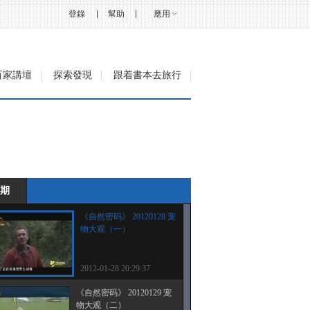
登錄
幫助
應用
百家講壇
探索發現
跟着書本去旅行
期
《自然密码》 20120128 宠
物大观（一）
2012-01-28 20:29:37
《自然密码》 20120129 宠
物大观（二）