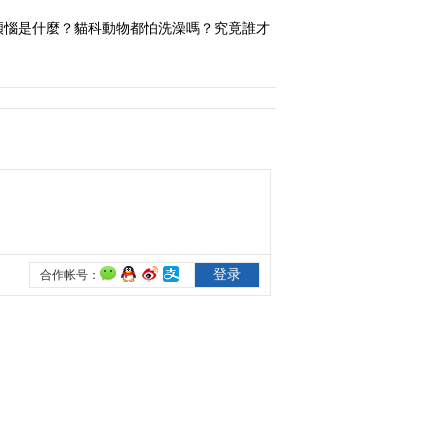
煩惱是什麼？貓科動物都怕洗澡嗎？究竟誰才