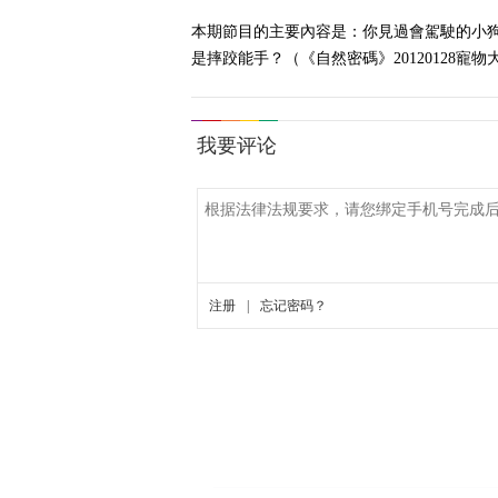
本期節目的主要內容是：你見過會駕駛的小
是摔跤能手？（《自然密碼》20120128寵