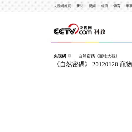
央視網首頁
新聞
視頻
經濟
體育
軍
央視網
自然密碼《寵物大觀》
《自然密碼》 20120128 