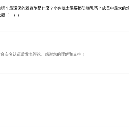
狗嗎？最環保的殺蟲劑是什麼？小狗曬太陽要擦防曬乳嗎？成長中最大的
物大觀（一））