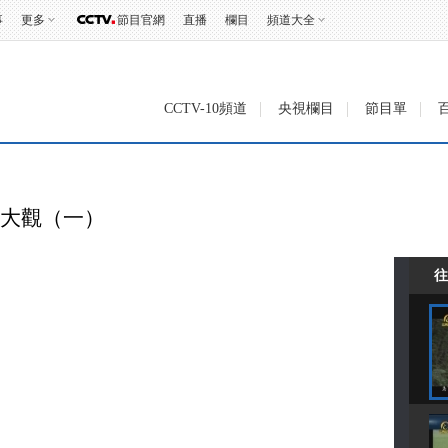
事
更多
節目官網
直播
欄目
頻道大全
CCTV-10頻道
央視欄目
節目單
寵物大觀（一）
往