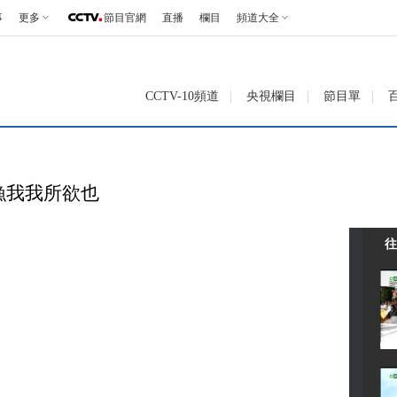
事
更多
節目官網
直播
欄目
頻道大全
CCTV-10頻道
央視欄目
節目單
漁我我所欲也
往