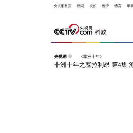
央視網首頁
新聞
視頻
經濟
體育
軍
央視網
《非洲十年》
非洲十年之塞拉利昂 第4集 