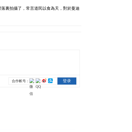
村落裏拍攝了，常言道民以食為天，對於曼迪
2011-03-17 06:53:59
非洲十年之厄立特里亚
第8集 非诚勿扰
2011-03-18 02:48:09
非洲十年之厄立特里亚
第9集 谁动了我的渔网
2011-03-19 04:11:55
非洲十年之厄立特里亚
第10集 哈马都的幸福生
活
2011-03-22 02:55:26
非洲十年之厄立特里亚
第11集 第一次亲密接触