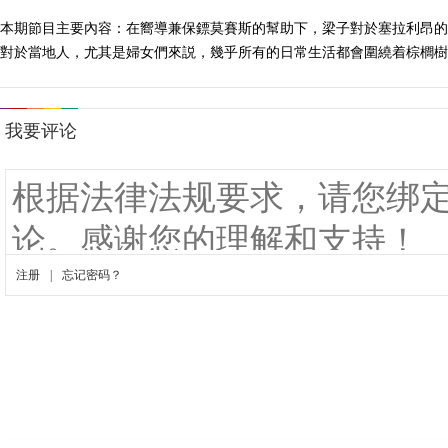
本期節目主要內容：在嚮導兼保鏢莫賽斯的幫助下，梁子對於塞拉利昂的
對於當地人，尤其是婦女們來説，幾乎所有的日常生活都會圍繞着棕櫚樹展開。