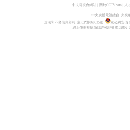
中央電視台網站
|
關於CCTV.com
|
人
中央廣播電視總台 央視
違法和不良信息舉報
京ICP證060535號
京公網安備 11
網上傳播視聽節目許可證號 0102002