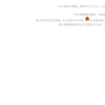
中央電視台網站
|
關於CCTV.com
|
人
中央廣播電視總台 央視
違法和不良信息舉報
京ICP證060535號
京公網安備 11
網上傳播視聽節目許可證號 0102002