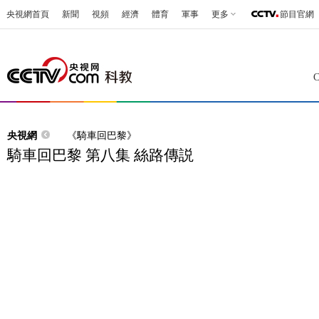
央視網首頁
新聞
視頻
經濟
體育
軍事
更多
節目官網
央視網
《騎車回巴黎》
騎車回巴黎 第八集 絲路傳説