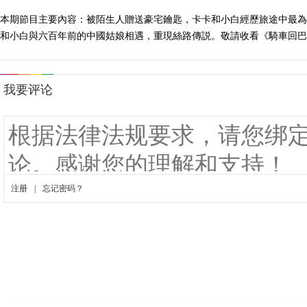
本期節目主要內容：被陌生人贈送豪宅鑰匙，卡卡和小白經歷旅途中最為
和小白與六百年前的中國姑娘相遇，重現絲路傳説。敬請收看《騎車回巴黎》第