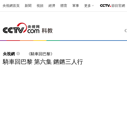
央視網首頁
新聞
視頻
經濟
體育
軍事
更多
節目官網
央視網
《騎車回巴黎》
騎車回巴黎 第六集 鏘鏘三人行