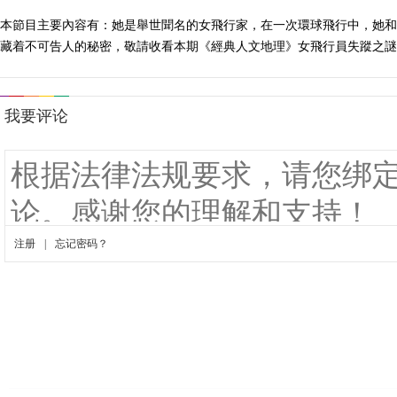
本節目主要內容有：她是舉世聞名的女飛行家，在一次環球飛行中，她和
藏着不可告人的秘密，敬請收看本期《經典人文地理》女飛行員失蹤之謎。（經