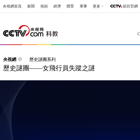
央視網首頁
新聞
視頻
經濟
體育
軍事
更多
節目官網
央視網
歷史謎團系列
歷史謎團——女飛行員失蹤之謎