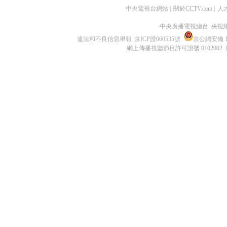
中央電視台網站
|
關於CCTV.com
|
人
中央廣播電視總台 央視
違法和不良信息舉報
京ICP證060535號
京公網安備 11
網上傳播視聽節目許可證號 0102002