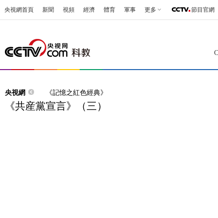
央視網首頁
新聞
視頻
經濟
體育
軍事
更多
節目官網
央視網
《記憶之紅色經典》
《共産黨宣言》（三）