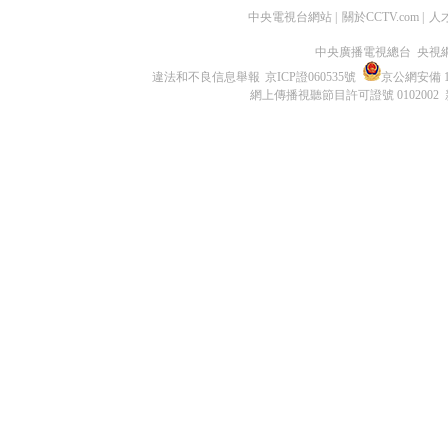
中央電視台網站
|
關於CCTV.com
|
人
中央廣播電視總台 央視
違法和不良信息舉報
京ICP證060535號
京公網安備 11
網上傳播視聽節目許可證號 0102002