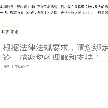
本期節目主要內容：澤仁平措又名培楚，從小就在香格里拉放牧長大的培
一切。敬請收看《你好，自然！》之四：香格里拉之眼（上）。（行者2010-