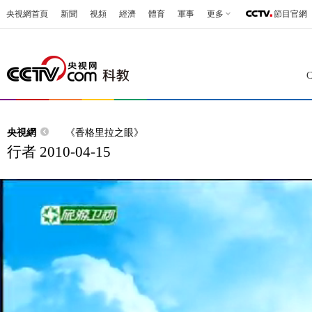
央視網首頁
新聞
視頻
經濟
體育
軍事
更多
節目官網
央視網
《香格里拉之眼》
行者 2010-04-15