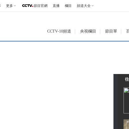
事
更多
節目官網
直播
欄目
頻道大全
CCTV-10頻道
央視欄目
節目單
往