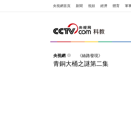
央視網首頁
新聞
視頻
經濟
體育
軍
央視網
《絲路發現》
青銅大桶之謎第二集