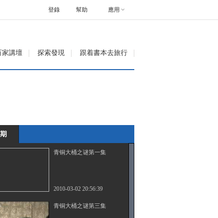
登錄
幫助
應用
百家講壇
探索發現
跟着書本去旅行
期
青铜大桶之谜第一集
2010-03-02 20:56:39
青铜大桶之谜第三集