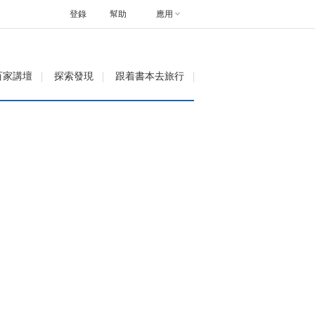
登錄
幫助
應用
百家講壇
探索發現
跟着書本去旅行