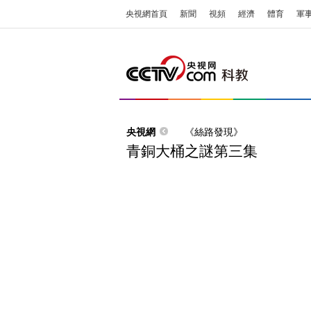
央視網首頁
新聞
視頻
經濟
體育
軍
央視網
《絲路發現》
青銅大桶之謎第三集