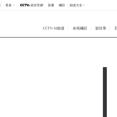
事
更多
節目官網
直播
欄目
頻道大全
CCTV-10頻道
央視欄目
節目單