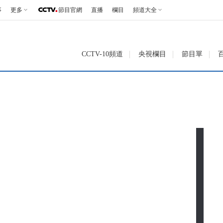
事
更多
節目官網
直播
欄目
頻道大全
CCTV-10頻道
央視欄目
節目單