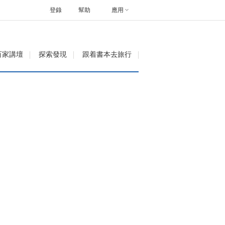
登錄
幫助
應用
百家講壇
探索發現
跟着書本去旅行