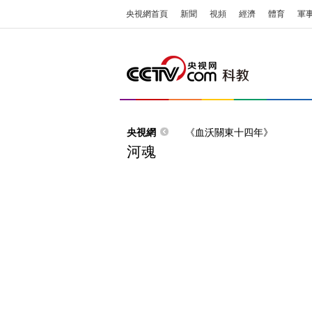
央視網首頁
新聞
視頻
經濟
體育
軍
央視網
《血沃關東十四年》
河魂