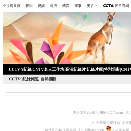
央視網首頁
新聞
視頻
經濟
體育
軍事
更多
節目官網
CCTV-9紀錄
|
CNTV名人工作坊
|
高清紀錄片
|
紀錄片庫
|
特別策劃
|
CN
CCTV9紀錄頻道·自然欄目
中央電視台網站
|
關於CCTV.com
|
人
中央廣播電視總台 央視
違法和不良信息舉報
京ICP證060535號
京公網安備 11