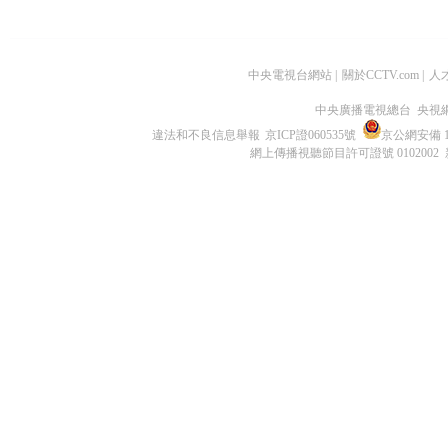
中央電視台網站
|
關於CCTV.com
|
人
中央廣播電視總台 央視
違法和不良信息舉報
京ICP證060535號
京公網安備 11
網上傳播視聽節目許可證號 0102002