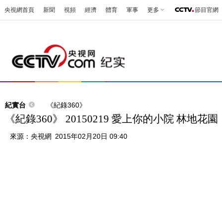
央視網首頁
新聞
視頻
經濟
體育
軍事
更多
節目官網
紀實台
《紀錄360》
《紀錄360》 20150219 愛上你的小院 林地花園
來源：
央視網
2015年02月20日 09:40