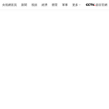
央視網首頁
新聞
視頻
經濟
體育
軍事
更多
節目官網