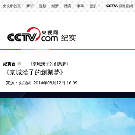
央視網首頁
新聞
視頻
經濟
體育
軍事
更多
節目官網
紀實台
《京城漢子的創業夢》
《京城漢子的創業夢》
來源：
央視網
2014年08月12日 16:09