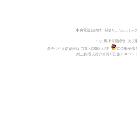
中央電視台網站
|
關於CCTV.com
|
人
中央廣播電視總台 央視
違法和不良信息舉報
京ICP證060535號
京公網安備 11
網上傳播視聽節目許可證號 0102002