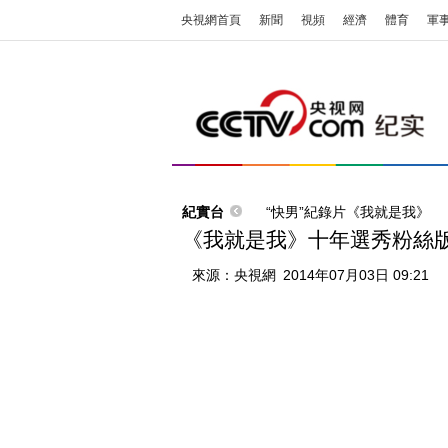
央視網首頁
新聞
視頻
經濟
體育
軍
紀實台
“快男”紀錄片《我就是我》
《我就是我》十年選秀粉絲
來源：
央視網
2014年07月03日 09:21