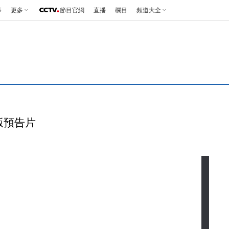
事
更多
節目官網
直播
欄目
頻道大全
版預告片