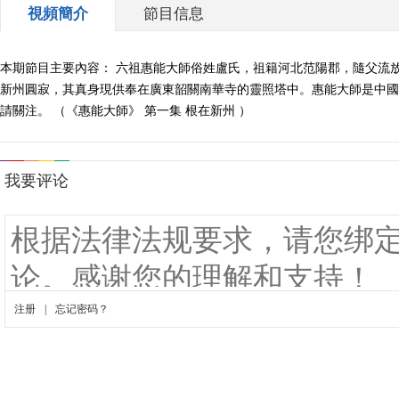
視頻簡介
節目信息
本期節目主要內容： 六祖惠能大師俗姓盧氏，祖籍河北范陽郡，隨父流放
新州圓寂，其真身現供奉在廣東韶關南華寺的靈照塔中。惠能大師是中國
請關注。 （《惠能大師》 第一集 根在新州 ）