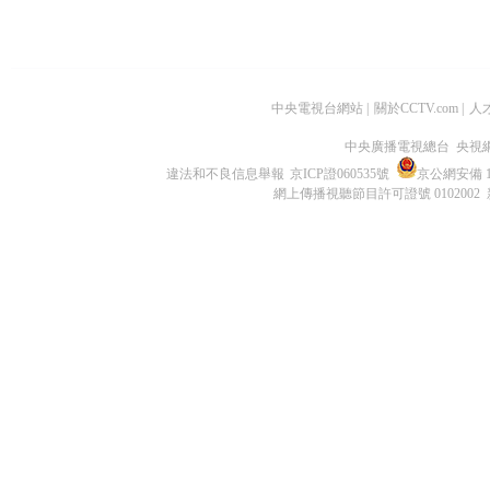
中央電視台網站
|
關於CCTV.com
|
人
中央廣播電視總台 央視
違法和不良信息舉報
京ICP證060535號
京公網安備 11
網上傳播視聽節目許可證號 0102002