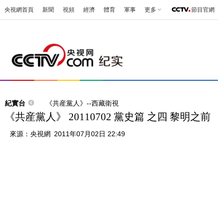
央視網首頁
新聞
視頻
經濟
體育
軍事
更多
節目官網
紀實台
《共産黨人》--西藏衛視
《共産黨人》 20110702 黨史篇 之四 黎明之前
來源：
央視網
2011年07月02日 22:49