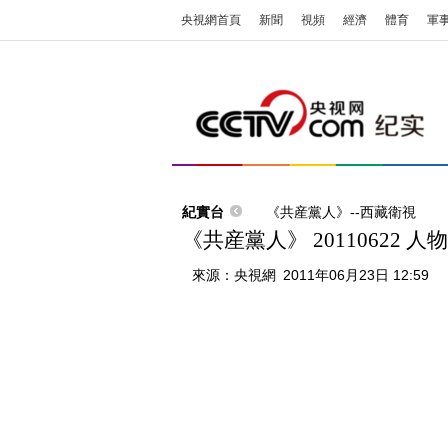
央視網首頁
新聞
視頻
經濟
體育
軍
紀實台
《共産黨人》--西藏衛視
《共産黨人》 20110622
來源：
央視網
2011年06月23日 12:59