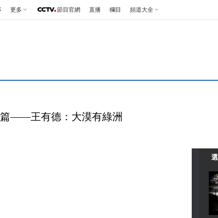
事
更多
節目官網
直播
欄目
頻道大全
 人物篇——王有德：大漠有綠洲
選