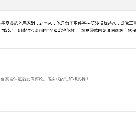
在寧夏靈武的馬家灘，24年來，他只做了兩件事---讓沙漠綠起來，讓職
“綠裝”、創造治沙奇蹟的“全國治沙英雄”---寧夏靈武白芨灘國家級自