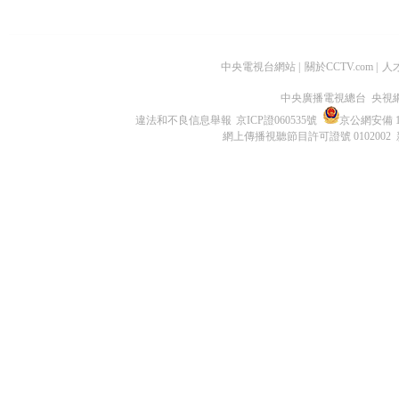
中央電視台網站
|
關於CCTV.com
|
人
中央廣播電視總台 央視
違法和不良信息舉報
京ICP證060535號
京公網安備 11
網上傳播視聽節目許可證號 0102002