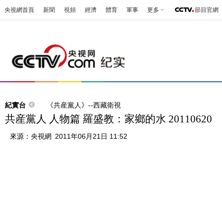
央視網首頁
新聞
視頻
經濟
體育
軍事
更多
節目官網
紀實台
《共産黨人》--西藏衛視
共産黨人 人物篇 羅盛教：家鄉的水 20110620
來源：
央視網
2011年06月21日 11:52