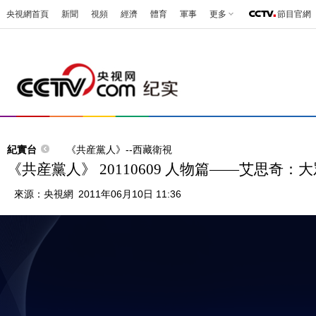
央視網首頁
新聞
視頻
經濟
體育
軍事
更多
節目官網
紀實台
《共産黨人》--西藏衛視
《共産黨人》 20110609 人物篇——艾思奇：
來源：
央視網
2011年06月10日 11:36