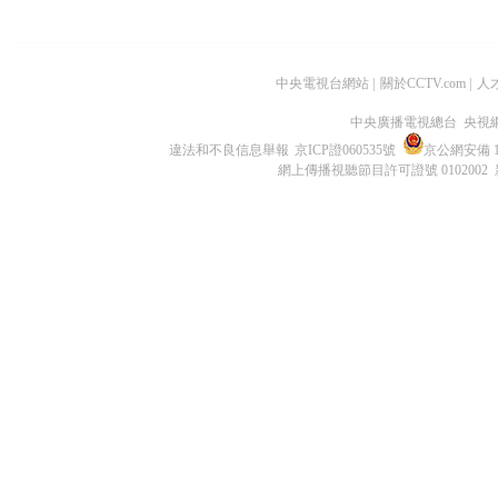
中央電視台網站
|
關於CCTV.com
|
人
中央廣播電視總台 央視
違法和不良信息舉報
京ICP證060535號
京公網安備 11
網上傳播視聽節目許可證號 0102002