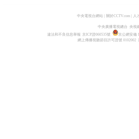
中央電視台網站
|
關於CCTV.com
|
人
中央廣播電視總台 央視
違法和不良信息舉報
京ICP證060535號
京公網安備 11
網上傳播視聽節目許可證號 0102002