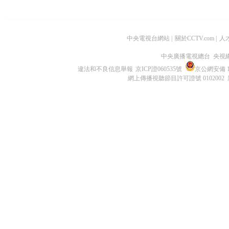
中央電視台網站
|
關於CCTV.com
|
人
中央廣播電視總台 央視
違法和不良信息舉報
京ICP證060535號
京公網安備 11
網上傳播視聽節目許可證號 0102002