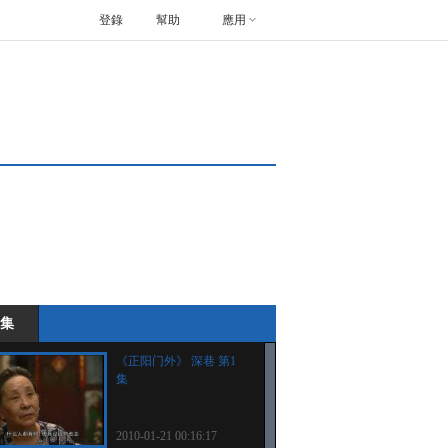
登錄
幫助
應用
集
《正阳门外》 深巷 第1
集
2010-01-21 00:16:17