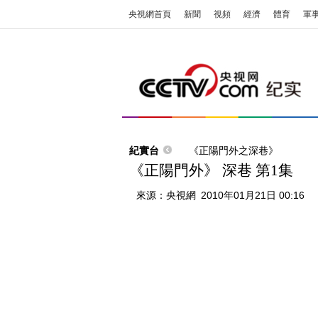
央視網首頁
新聞
視頻
經濟
體育
軍
紀實台
《正陽門外之深巷》
《正陽門外》 深巷 第1集
來源：
央視網
2010年01月21日 00:16