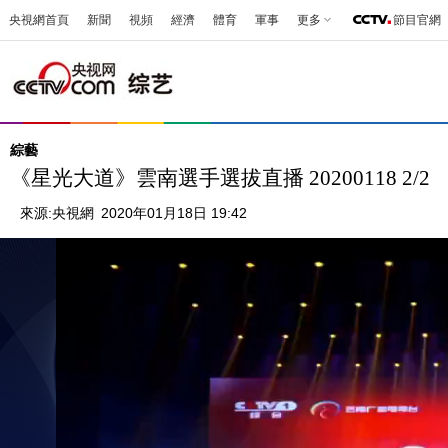
央視網首頁
新聞
視頻
經濟
體育
軍事
更多
節目官網
綜藝
《星光大道》雲南選手選拔直播 20200118 2/2
來源:
央視網
2020年01月18日 19:42