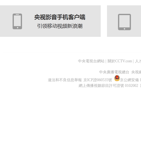
中央電視台網站
|
關於CCTV.com
|
人
中央廣播電視總台 央視
違法和不良信息舉報
京ICP證060535號
京公網安備 11
網上傳播視聽節目許可證號 0102002