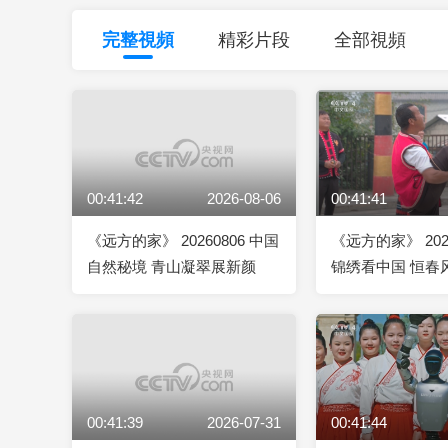
財經
教育
鄉村振興
生態環境
一帶一路
完整視頻
精彩片段
全部視頻
大國智造
大國展會
大國保險
雲頂對話
00:41:42
2026-08-06
00:41:41
CCTV.節目官網
直播
節目單
欄目
片庫
《远方的家》 20260806 中国
《远方的家》 202
自然秘境 青山凝翠展新颜
锦绣看中国 恒春
沧
00:41:39
2026-07-31
00:41:44