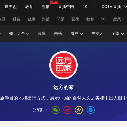
世界盃
教育
熊貓
直播中國
4K
CCTV.直播
式妙語
主持人
下載央視影音
熱解讀
天天學習
旅游
科普
健康
樂齡
閱讀
藝術
數智
5G
産業+
欄目大全
片庫
熱榜
看點
主持人
全部
紀錄片網
國家大劇院
大型活動
科技
法治
文娛
人物
公益
圖片
習式妙語
央視快評
央視網評
光華銳評
鋒面
远方的家
頻道
VR/AR
4K專區
全景新聞
旅游目的地和出行方式，展示中国的自然人文之美和中国人眼中
請入列
人生第一次
人生第二次
分享到：
年冬奧會
CBA
NBA
中超
國足
國際足球
網球
綜
體育江湖
文化體育
冰雪道路
足球道路