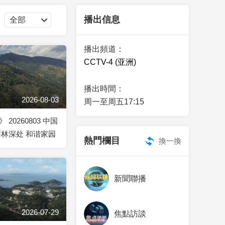
藝術
汽車
數智
5G
産業+
播出信息
時尚
天氣
才藝
網展
央央好物
播出頻道：
CCTV-4 (亚洲)
播出時間：
2026-08-03
周一至周五17:15
20260803 中国
雨林深处 和谐家园
熱門欄目
換一換
新聞聯播
2026-07-29
焦點訪談