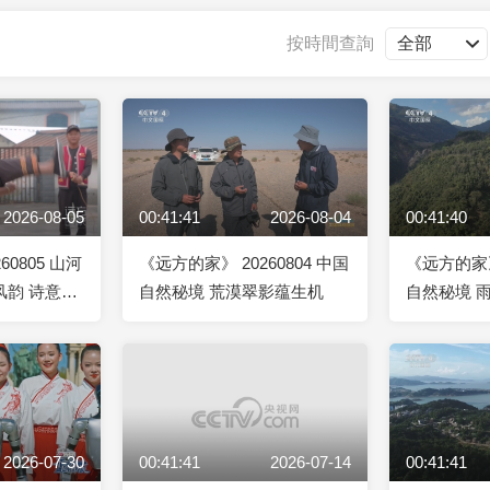
央博
非遺
文化
旅游
科普
健康
樂齡
閱讀
按時間查詢
雲起
超級工廠
智敬中國
全民健康
顏選攻略
海洋
2026-08-05
00:41:41
2026-08-04
00:41:40
收視榜
總台企業白名單
60805 山河
《远方的家》 20260804 中国
《远方的家》 
风韵 诗意临
自然秘境 荒漠翠影蕴生机
自然秘境 
2026-07-30
00:41:41
2026-07-14
00:41:41