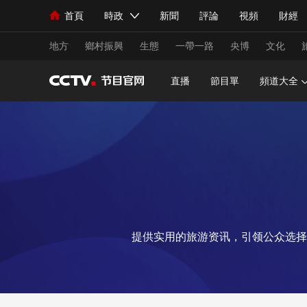
首頁
時政
新聞
評論
視頻
財經
人民領袖習近平
直播
海外頻道
片庫
iPanda
欄目大全
聯播+
English
中國領導人
節目單
Монгол
聽音
央視快評
微視頻
習
地方
鄉村振興
生態
一帶一路
央博
文化
直播
節目單
頻道大全
總台春晚
網絡春晚
共産黨員網
秧紀錄
新聞
國內
國際
評論
經濟
軍事
人民領袖習近平
聯播+
熱解讀
天天學習
視頻
小央視頻
小央直播
直播中國
熊貓
提供实用的旅游资讯，引领公众选择
現場
前線
比劃
快看
藍海中國
新兵
體育
直播
競猜
2026年世界盃
2026
VIP會員
CCTV奧林匹克頻道
生活體育大會