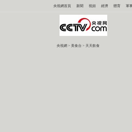
央視網首頁
新聞
視頻
經濟
體育
軍
央視網
>
美食台
>
天天飲食