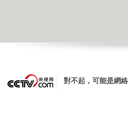
[天天飲食]錦囊妙計 秋葵雞蛋羹
2015年12月23日 07:41 |
進入復興論壇
| 來源：央視網 |
手機看新聞
|
對不起，可能是網絡