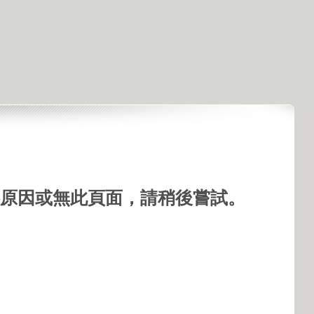
手機看視頻
原因或無此頁面，請稍後嘗試。