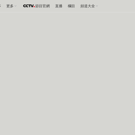
事
更多
節目官網
直播
欄目
頻道大全