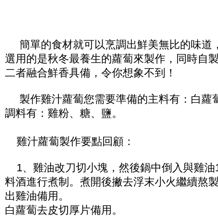
簡單的食材就可以烹調出鮮美無比的味道
選用的是秋冬最養生的蘿蔔來製作，同時自
二者融合鮮香具備，令你想象不到！
製作雞汁蘿蔔您需要準備的主料有：白蘿
調料有：雞粉、糖、鹽。
雞汁蘿蔔製作要點回顧：
1、雞油改刀切小塊，然後鍋中倒入與雞油1
料酒進行煮制。煮開後撇去浮末小火繼續熬
出雞油備用。
白蘿蔔去皮切厚片備用。