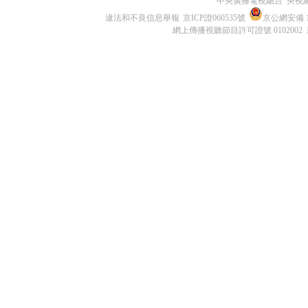
中央廣播電視總台 央視
違法和不良信息舉報
京ICP證060535號
京公網安備 11
網上傳播視聽節目許可證號 0102002