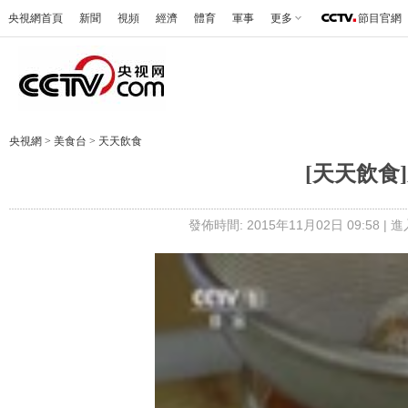
央視網首頁
新聞
視頻
經濟
體育
軍事
更多
節目官網
央視網
>
美食台
>
天天飲食
[天天飲食
發佈時間: 2015年11月02日 09:58 |
進