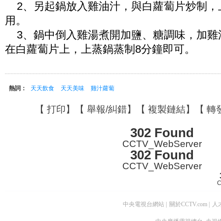
2、另起鍋放入雞油汁，與白蘿蔔片炒制，
用。
3、鍋中倒入雞湯煮開加鹽、糖調味，加雞
在白蘿蔔片上，上蒸鍋蒸制8分鐘即可。
熱詞：
天天飲食
天天美味
雞汁蘿蔔
【
打印
】【
舉報/糾錯
】【
複製鏈結
】【
轉
302 Found
CCTV_WebServer
302 Found
CCTV_WebServer
C
中央電視台網站
|
關於CCTV.com
|
人