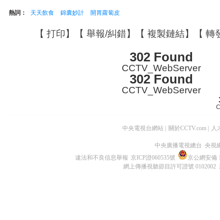
熱詞：
天天飲食
錦囊妙計
開胃蘿蔔皮
【
打印
】【
舉報/糾錯
】【
複製鏈結
】【
轉
302 Found
CCTV_WebServer
302 Found
CCTV_WebServer
C
中央電視台網站
|
關於CCTV.com
|
人
中央廣播電視總台 央視
違法和不良信息舉報
京ICP證060535號
京公網安備 11
網上傳播視聽節目許可證號 0102002