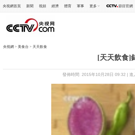
央視網首頁
新聞
視頻
經濟
體育
軍事
更多
節目官網
央視網
>
美食台
>
天天飲食
[天天飲食
發佈時間: 2015年10月28日 09:32 |
進