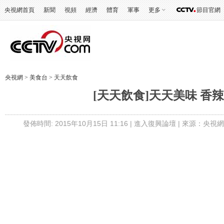
央視網首頁
新聞
視頻
經濟
體育
軍事
更多
節目官網
央視網
>
美食台
>
天天飲食
[天天飲食]天天美味 香
發佈時間: 2015年10月15日 11:16 |
進入復興論壇
| 來源：央視網