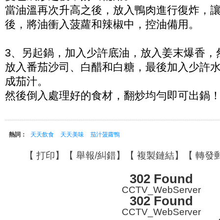
當油溫再次升高之後，放入鴨肉進行復炸，
後，將油衝入菠蘿和辣椒中，控油備用。
3、另起鍋，加入少許底油，放入姜末爆香，然後
放入番茄沙司、白醋和白糖，最後加入少許
成茄汁。
然後倒入處理好的食材，翻炒均勻即可出鍋
熱詞：
天天飲食
天天美味
茄汁菠蘿鴨
【
打印
】【
舉報/糾錯
】【
複製鏈結
】【
轉發
302 Found
CCTV_WebServer
302 Found
CCTV_WebServer