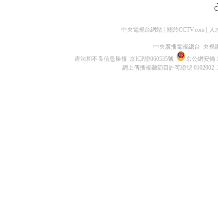
C
中央電視台網站
|
關於CCTV.com
|
人
中央廣播電視總台 央視
違法和不良信息舉報
京ICP證060535號
京公網安備 11
網上傳播視聽節目許可證號 0102002