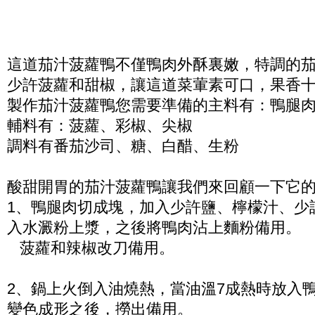
這道茄汁菠蘿鴨不僅鴨肉外酥裏嫩，特調的
少許菠蘿和甜椒，讓這道菜葷素可口，果香
製作茄汁菠蘿鴨您需要準備的主料有：鴨腿
輔料有：菠蘿、彩椒、尖椒
調料有番茄沙司、糖、白醋、生粉
酸甜開胃的茄汁菠蘿鴨讓我們來回顧一下它
1、鴨腿肉切成塊，加入少許鹽、檸檬汁、少
入水澱粉上漿，之後將鴨肉沾上麵粉備用。
菠蘿和辣椒改刀備用。
2、鍋上火倒入油燒熱，當油溫7成熱時放入
變色成形之後，撈出備用。