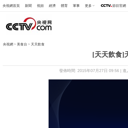
央視網首頁
新聞
視頻
經濟
體育
軍事
更多
節目官網
央視網
>
美食台
>
天天飲食
[天天飲食
發佈時間: 2015年07月27日 09:56 |
進