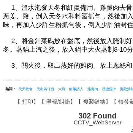
1、溫水泡發天冬和紅棗備用。雞腿肉去
蔥姜、鹽，倒入天冬水和料酒抓勻，然後加
味，再加入少許生粉抓勻後，倒入少許油封
2、將金針菜碼放在盤底，然後放入腌制
冬。蒸鍋上汽之後，放入鍋中大火蒸制8-10
3、關火後，取出蒸好的雞肉。放上蔥絲
熱詞：
天天飲食
天冬蒸仔雞
大塊
鮮嫩誘人
雞腿肉
濃濃雞汁
滋陰清
【
打印
】【
舉報/糾錯
】【
複製鏈結
】【
轉發
302 Found
CCTV_WebServer
C