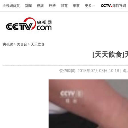
央視網首頁
新聞
視頻
經濟
體育
軍事
更多
節目官網
央視網
>
美食台
>
天天飲食
[天天飲食
發佈時間: 2015年07月08日 10:18 |
進