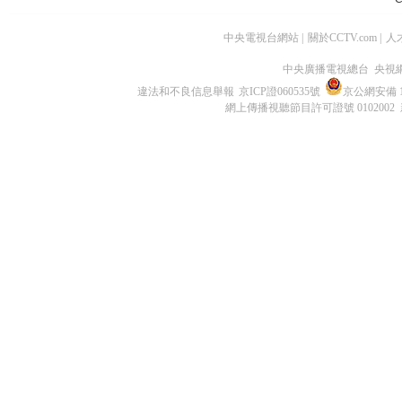
中央電視台網站
|
關於CCTV.com
|
人
中央廣播電視總台 央視
違法和不良信息舉報
京ICP證060535號
京公網安備 11
網上傳播視聽節目許可證號 0102002