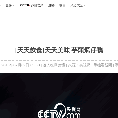
事
更多
節目官網
直播
欄目
頻道大全
[天天飲食]天天美味 芋頭燜仔鴨
2015年07月02日 09:58 |
進入復興論壇
| 來源：央視網 |
手機看新聞
|