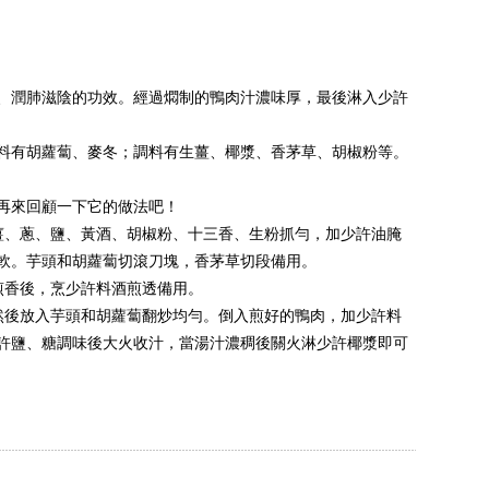
、潤肺滋陰的功效。經過燜制的鴨肉汁濃味厚，最後淋入少許
料有胡蘿蔔、麥冬；調料有生薑、椰漿、香茅草、胡椒粉等。
再來回顧一下它的做法吧！
薑、蔥、鹽、黃酒、胡椒粉、十三香、生粉抓勻，加少許油腌
回軟。芋頭和胡蘿蔔切滾刀塊，香茅草切段備用。
煎香後，烹少許料酒煎透備用。
然後放入芋頭和胡蘿蔔翻炒均勻。倒入煎好的鴨肉，加少許料
許鹽、糖調味後大火收汁，當湯汁濃稠後關火淋少許椰漿即可