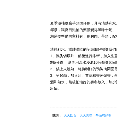
夏季滋補藥膳芋頭燜仔鴨，具有清熱利水
椰漿，讓夏日滋補的藥膳變得風味十足。
您需要準備的主料有：鴨胸肉、芋頭；配
清熱利水、潤肺滋陰的芋頭燜仔鴨讓我們
1、鴨胸切厚片，然後進行排斬，加入生
制5分鐘， 麥冬用溫水浸泡10分鐘讓其
2、鍋上火燒熱，將腌制好的鴨胸肉兩面
3、另起鍋，加入油、薑蒜和香茅煸香，
酒和熱水，然後把泡好的麥冬放入，加少
出鍋。
熱詞：
天天飲食
天天美味
芋頭燜仔鴨