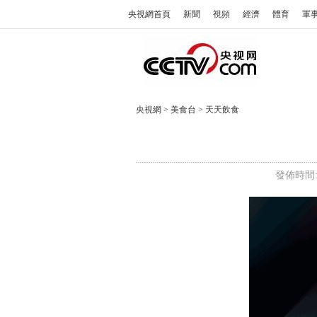
央視網首頁
新聞
視頻
經濟
體育
軍
央視網
>
美食台
>
天天飲食
發佈時間: 