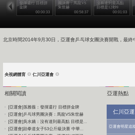
發揮還行 目標拼
團決賽：馬龍VS
沒有達到最高點
金牌
朱世赫
目標是12秒9
00:00:33
00:58:37
00:01:03
北京時間2014年9月30日，亞運會乒乓球女團決賽開戰，最終
央視網體育
仁川亞運會
相關閱讀
亞運熱點
[亞運會]孫雅薇：發揮還行 目標拼金牌
仁川亞運
[亞運會]乒乓球男團決賽：馬龍VS朱世赫
[亞運會]吳水嬌：沒有達到最高點 目標是...
亞運會明星追
[亞運會]跆拳道女子53公斤級決賽 中華...