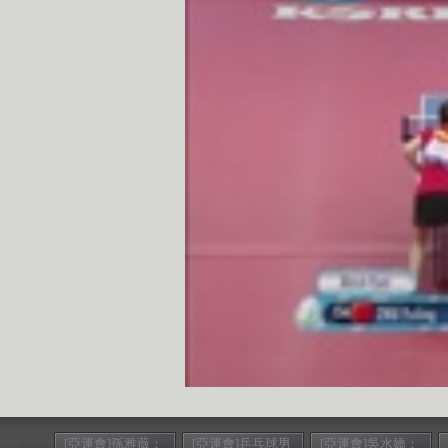
[亞運會]孫雅薇：
[亞運會]乒乓球男
[亞運會]吳水嬌：