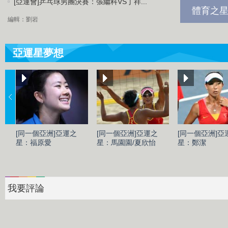
[亞運會]乒乓球男團決賽：張繼科VS丁祥...
體育之星
編輯：劉岩
亞運星夢想
[同一個亞洲]亞運之
[同一個亞洲]亞運之
[同一個亞洲]亞
星：福原愛
星：馬園園/夏欣怡
星：鄭潔
我要評論