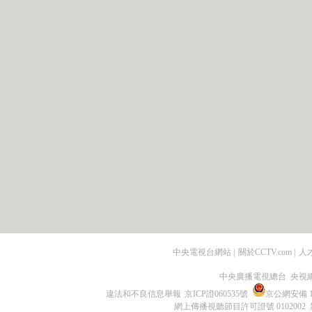
中央電視台網站
|
關於CCTV.com
|
人
中央廣播電視總台 央視
違法和不良信息舉報
京ICP證060535號
京公網安備 11
網上傳播視聽節目許可證號 0102002