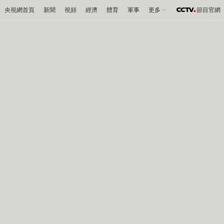
央視網首頁
新聞
視頻
經濟
體育
軍事
更多
節目官網