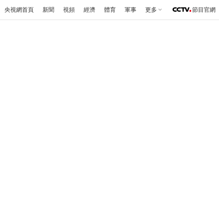
央視網首頁
新聞
視頻
經濟
體育
軍事
更多
節目官網