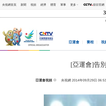
央視網首頁
新聞
視頻
經濟
體育
軍事
更多
節目官網
3
亞運會
賽程
視
[亞運會]告
央視網 2014年09月29日 06:5
亞運會視頻