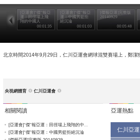
[亞運會]“傑”報亞
[亞運會]“傑”報亞
[傑報亞運]完整版
運：田徑場上飛
運：中國男籃拒
20140929
翔的中國人
絕沉淪
00:01:35
00:01:03
00:05:48
北京時間2014年9月29日，仁川亞運會網球混雙賽場上，鄭潔
央視網體育
仁川亞運會
相關閱讀
亞運熱點
[亞運會]“傑”報亞運：田徑場上飛翔的中...
仁川亞運
[亞運會]“傑”報亞運：中國男籃拒絕沉淪
[傑報亞運]完整版 20140929