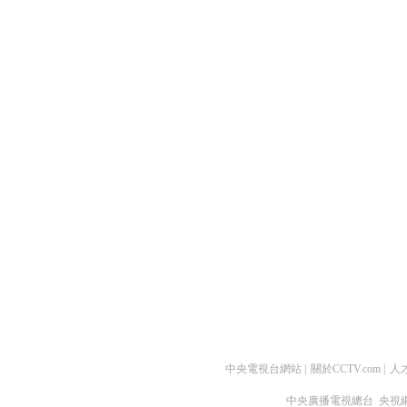
中央電視台網站
|
關於CCTV.com
|
人
中央廣播電視總台 央視