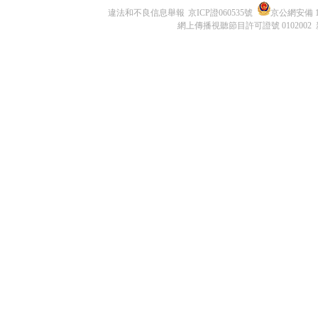
違法和不良信息舉報
京ICP證060535號
京公網安備 11
網上傳播視聽節目許可證號 0102002