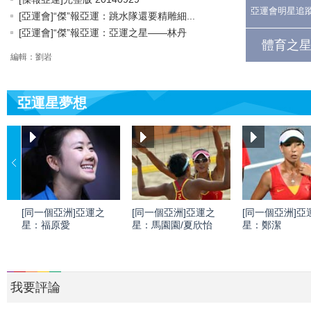
亞運會明星追
[亞運會]“傑”報亞運：跳水隊還要精雕細...
[亞運會]“傑”報亞運：亞運之星——林丹
體育之星
編輯：劉岩
亞運星夢想
[同一個亞洲]亞運之
[同一個亞洲]亞運之
[同一個亞洲]亞
星：福原愛
星：馬園園/夏欣怡
星：鄭潔
我要評論