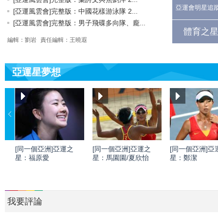
亞運會明星追
[亞運風雲會]完整版：中國花樣游泳隊 2...
[亞運風雲會]完整版：男子飛碟多向隊、龐...
體育之星
編輯：劉岩
責任編輯：王曉遐
亞運星夢想
[同一個亞洲]亞運之
[同一個亞洲]亞運之
[同一個亞洲]亞
星：福原愛
星：馬園園/夏欣怡
星：鄭潔
我要評論