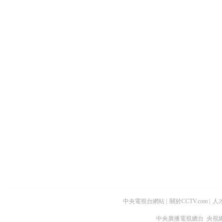
中央電視台網站
|
關於CCTV.com
|
人
中央廣播電視總台 央視