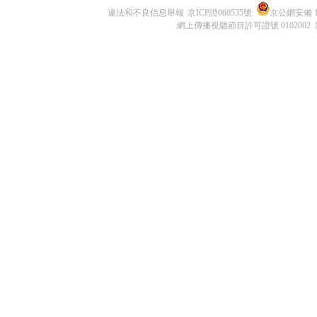
違法和不良信息舉報
京ICP證060535號
京公網安備 11
網上傳播視聽節目許可證號 0102002