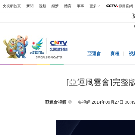
央視網首頁
新聞
視頻
經濟
體育
軍事
更多
節目官網
3
亞運會
賽程
視
[亞運風雲會]完整版
央視網 2014年09月27日 00:4
亞運會視頻