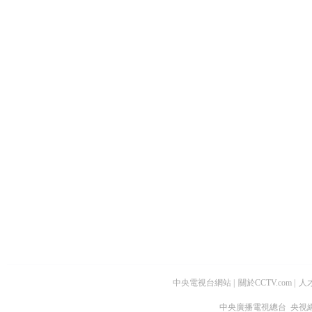
中央電視台網站
|
關於CCTV.com
|
人
中央廣播電視總台 央視