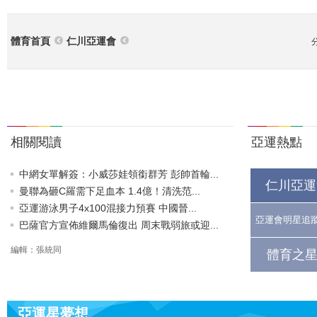
體育首頁
仁川亞運會
相關閱讀
亞運熱點
中網女單解簽：小威莎娃領銜群芳 彭帥首輪...
仁川亞運
曼聯為砸C羅需下足血本 1.4億！清洗范...
亞運游泳男子4x100混接力預賽 中國晉...
亞運會明星追
巴薩官方宣佈維爾馬倫復出 周末戰弱旅或迎...
編輯：張統同
體育之星
亞運星夢想