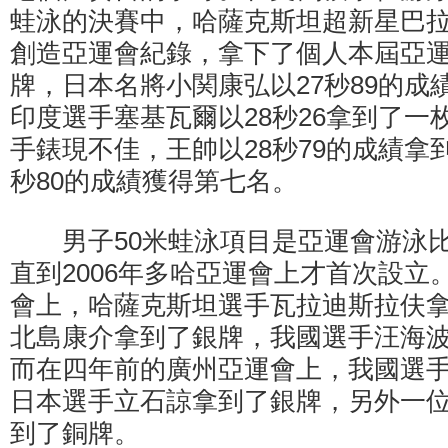
蛙泳的決賽中，哈薩克斯坦超新星巴拉丁
創造亞運會紀錄，拿下了個人本屆亞
牌，日本名將小関康弘以27秒89的成
印度選手塞基瓦爾以28秒26拿到了一
手錶現不佳，王帥以28秒79的成績拿
秒80的成績獲得第七名。
男子50米蛙泳項目是亞運會游泳比
直到2006年多哈亞運會上才首次設立。
會上，哈薩克斯坦選手瓦拉迪斯拉伕
北島康介拿到了銀牌，我國選手汪海
而在四年前的廣州亞運會上，我國選
日本選手立石諒拿到了銀牌，另外一
到了銅牌。