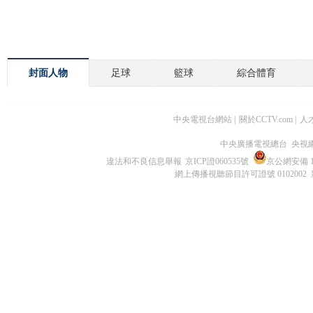
封面人物
足球
籃球
綜合體育
中央電視台網站
|
關於CCTV.com
|
人
中央廣播電視總台 央視
違法和不良信息舉報
京ICP證060535號
京公網安備 11
網上傳播視聽節目許可證號 0102002