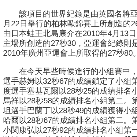
該項目的世界紀錄是由英國名將亞當-
月22日舉行的柏林歐錦賽上所創造的2
由日本蛙王北島康介在2010年4月13
主場所創造的27秒30，亞運會紀錄則
2010年廣州亞運會上所取得的27秒80
在今天早些時候進行的小組賽中，
選手赫姆以32秒67的成績鎖定了小組
度選手塞基瓦爾以28秒25的成績排名
馬祥以28秒58的成績排名小組第二。
坦選手巴蘭丁以28秒49的成績獲得小
哈爾以28秒67的成績排名小組第二。
小関康弘以27秒92的成績排名小組第