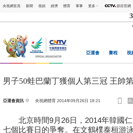
央視網首頁
新聞
視頻
經濟
體育
軍事
更多
節目官網
3
亞運會
賽程
視
男子50蛙巴蘭丁獲個人第三冠 王帥
央視網體育 2014年09月26日 18:21
A-
亞運會資訊
北京時間9月26日，2014年韓國
七個比賽日的爭奪。在文鶴樸泰桓游泳