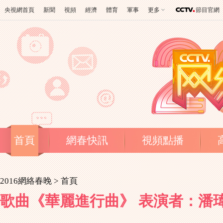
央視網首頁
新聞
視頻
經濟
體育
軍事
更多
節目官網
首頁
網春快訊
視頻點播
2016網絡春晚 >
首頁
歌曲《華麗進行曲》 表演者：潘瑋柏